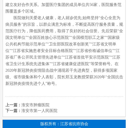
建立友好合作关系。加盟医疗集团的成员单位共
56
家，医院服务范
围覆盖多个区域。
医院做到关爱老人健康，老人就诊优先
;
始终坚持“全心全意为
病员服务”的宗旨，以群众满意为标准，不断提高医疗服务质量，规
范医疗行为，降低医药费用，取得了良好的社会信誉。先后荣获“全
国文明单位”“全国百姓放心示范医院”“全国模范职工之家”“国家级
公共机构节能示范单位”“卫生部医院改革创新奖”“江苏省文明单
位”“江苏省实施患者安全目标合格医院”“江苏省价格诚信单位”“江
苏省厂务公开民主管理先进单位”“江苏省首批平安示范医院”“江苏
省卫生计生系统先进集体”“江苏省健康促进医院”等荣誉称号。在
2020
年新冠肺炎疫情阻击战中涌现若干先进典型，获得多项国家
级、省市级集体和个人表彰，院长郑玉龙教授荣获
2020
年“全国抗击
新冠肺炎疫情先进个人”称号。
上一篇：
淮安市肿瘤医院
下一篇：
淮安市第一人民医院
版权所有：江苏省抗癌协会