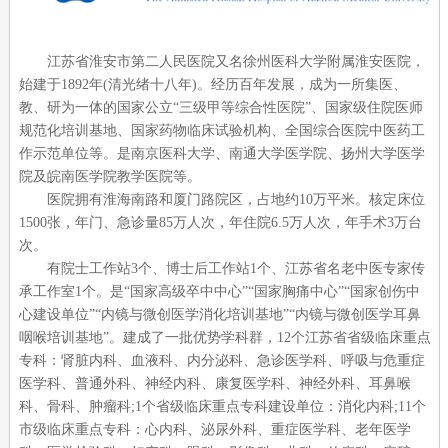
江苏省淮安市第二人民医院又名徐州医科大学附属淮安医院，
始建于
1892
年
(
清光绪十八年
)
。经历百年发展，成为一所集医、
教、研为一体的国家公立“三级甲等综合性医院”、国家级住院医师
规范化培训基地、国家药物临床试验机构、全国综合医院中医药工
作示范单位等。是南京医科大学、南通大学医学院、扬州大学医学
院及皖南医学院教学医院等。
医院拥有淮海南路和厦门路院区，占地约
10
万平米。核定床位
1500
张，年门、急诊量
85
万人次，年住院
6.5
万人次，年手术
3
万台
次。
有院士工作站
3
个、博士后工作站
1
个、江苏省名老中医专家传
承工作室
1
个。是“国家高级卒中中心”“国家胸痛中心”“国家创伤中
心建设单位”“内镜与微创医学消化培训基地”“内镜与微创医学耳鼻
咽喉培训基地”。建成了一批优势学科群，
12
个江苏省省级临床重点
专科：肾脏内科、血液科、内分泌科、急诊医学科、呼吸与危重症
医学科、普通外科、神经内科、康复医学科、神经外科、耳鼻喉
科、骨科、肿瘤科
;1
个省级临床重点专科建设单位：消化内科
;11
个
市级临床重点专科：心内科、泌尿外科、重症医学科、老年医学