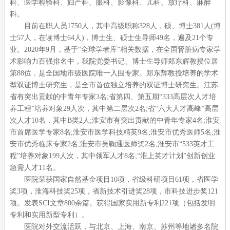
科、医学检验科、妇产科、眼科、影像科、儿科、放疗科、麻醉
科。
目前在职人员
1750
人，其中高级职称
328
人，硕、博士
381
人
(
博
士
57
人，在读博士
64
人
)
，博士生、硕士生导师
49
名，遍及
21
个专
业。
2020
年
9
月，基于“全球学者库”相关数据，在全国肾脏病专家学
术影响力百强排名中，我院党委书记、博士生导师郑东辉教授位居
第
88
位，是全国地市级医院唯一入围专家。郑东辉教授培养的学术
型双证博士研究生，是全市首位独立培养的双证博士研究生。江苏
省有突出贡献的中青年专家
3
名
;
省第四、第五期“
333
高层次人才培
养工程”培养对象
29
人次，其中第二层次
2
名
;
省“六大人才高峰”高层
次人才
10
名，其中
B
类
2
人
;
淮安市有突出贡献的中青年专家
4
名
;
淮安
市首席医学专家
8
名
;
淮安市医学科技精英
9
名
;
淮安市优秀医师
5
名
;
淮
安市优秀临床专家
2
名
;
淮安市吴鞠通医师奖
2
名
;
淮安市“
533
英才工
程”培养对象
199
人次，其中领军人才
8
名
;
“淮上英才计划”创新创业
急需人才
11
名。
医院荣获国家自然基金项目
10
项，省级科研项目
61
项，省医学
奖
3
项，淮海科技奖
25
项，省新技术引进奖
28
项，市科技进步奖
121
项。发表
SCI
文章
800
余篇。获得国家实用新专利
221
项（包括发明
专利和实用新型专利）。
医院对外交流活跃，与北京、上海、南京、苏州等地诸多名院