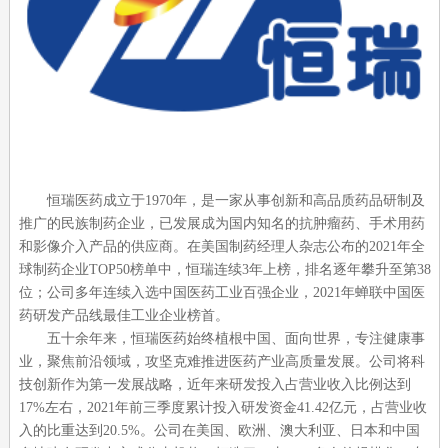
恒瑞医药成立于
1970
年，是一家从事创新和高品质药品研制及
推广的民族制药企业，已发展成为国内知名的抗肿瘤药、手术用药
和影像介入产品的供应商。在美国制药经理人杂志公布的
2021
年全
球制药企业
TOP50
榜单中，恒瑞连续
3
年上榜，排名逐年攀升至第
38
位；公司多年连续入选中国医药工业百强企业，
2021
年蝉联中国医
药研发产品线最佳工业企业榜首。
五十余年来，恒瑞医药始终植根中国、面向世界，专注健康事
业，聚焦前沿领域，攻坚克难推进医药产业高质量发展。公司将科
技创新作为第一发展战略，近年来研发投入占营业收入比例达到
17%
左右，
2021
年前三季度累计投入研发资金
41.42
亿元，占营业收
入的比重达到
20.5%
。公司在美国、欧洲、澳大利亚、日本和中国