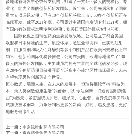
多地建有研发中心或分支机构，打造了一支
4500
多人的规模化、专
业化、能力全面的创新药研发团队。近年来，公司先后承担了国家
重大专项课题
57
项，已有
10
个创新药获批上市，
50
多个创新药正在
临床开发。截至
2021
年底，公司累计申请国内发明专利
1321
项，拥
有国内有效授权发明专利
360
项，欧美日等国外授权专利
478
项。
国际化也是恒瑞医药的重要发展战略。公司建立了符合美国、
欧盟和日本标准的生产、质控体系，通过全球协作，已实现注射
剂、口服制剂和吸入性麻醉剂等多个制剂产品在欧美日规模化上市
销售。创新药国际化稳步推进，公司在美国、欧洲等地建立了
130
多人的海外研发团队，主要成员均拥有丰富的全球化研发经验，现
有
20
多个创新药项目获准开展全球多中心或地区性临床研究，未来
有望实现民族创新药走向世界。
恒心致远，瑞颐人生。在未来的发展中，恒瑞将继续坚持
“科技为
本，为人类创造健康生活”的使命，以“专注创新，打造跨国制药集
团”为愿景，紧密围绕抗肿瘤、糖尿病、心血管、自身免疫等疾病领
域加快技术创新，力争研制出更多的新药、好药，惠及患者，更好
地服务健康生活！
上一篇：
南京绿叶制药有限公司
下一篇：
豪森药业集团有限公司