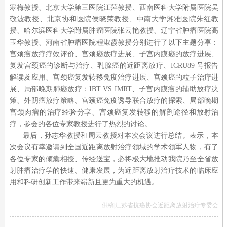
寒梅教授、北京大学第三医院江萍教授、西南医科大学附属医院吴
敬波教授、北京协和医院侯晓荣教授、中南大学湘雅医院朱红教
授、哈尔滨医科大学附属肿瘤医院张云艳教授、辽宁省肿瘤医院高
玉华教授、河南省肿瘤医院程淑霞教授分别进行了以下主题分享：
宫颈癌放疗疗效评价、宫颈癌放疗进展、子宫内膜癌的放疗进展、
复发宫颈癌的诊断与治疗、乳腺癌的近距离放疗、ICRU89 号报告
解读及应用、宫颈癌复发转移免疫治疗进展、宫颈癌的粒子治疗进
展、局部晚期肺癌放疗：IBT VS IMRT、子宫内膜癌的辅助放疗决
策、外阴癌放疗策略、宫颈癌免疫诱导联合放疗的探索、局部晚期
宫颈肉瘤的治疗经验分享、宫颈癌复发转移的解剖途径和放射治
疗，参会的各位专家教授进行了热烈的讨论。
最后，孙志华教授和周云教授对本次会议进行总结。表示，本
次会议有幸邀请到全国近距离放射治疗领域的学术领军人物，有了
各位专家的倾囊相授、传经送宝，必将极大地推动我院乃至全省放
射肿瘤治疗学的快速、健康发展，为近距离放射治疗技术的临床应
用和科研创新工作带来崭新且更为重大的机遇。
供稿|江苏省抗癌协会近距离放射治疗专委会